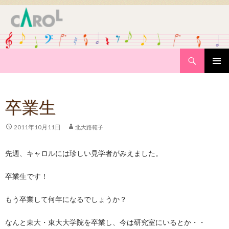
Search
SKIP
PRIMAR
TO
MENU
CONTENT
卒業生
2011年10月11日
北大路範子
先週、キャロルには珍しい見学者がみえました。
卒業生です！
もう卒業して何年になるでしょうか？
なんと東大・東大大学院を卒業し、今は研究室にいるとか・・