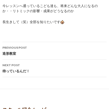
今レッスンへ通っているこども達も、将来どんな大人になるの
か・・リトミックの影響・成果がどうなるのか
長生きして（笑）全部を知りたいです
Post
PREVIOUS POST
navigation
造形教室
NEXT POST
待っているんだ！