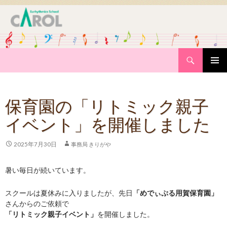
Search
SKIP
PRIMAR
TO
MENU
CONTENT
保育園の「リトミック親子
イベント」を開催しました
2025年7月30日
事務局 きりがや
暑い毎日が続いています。
スクールは夏休みに入りましたが、先日
「めでぃぷる用賀保育園」
さんからのご依頼で
「リトミック親子イベント」
を開催しました。