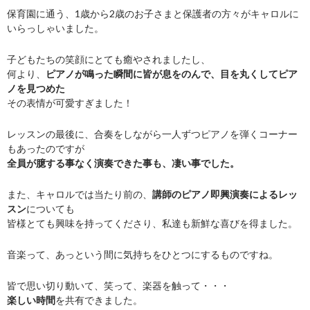
保育園に通う、1歳から2歳のお子さまと保護者の方々がキャロルに
いらっしゃいました。
子どもたちの笑顔にとても癒やされましたし、
何より、
ピアノが鳴った瞬間に皆が息をのんで、目を丸くしてピア
ノを見つめた
その表情が可愛すぎました！
レッスンの最後に、合奏をしながら一人ずつピアノを弾くコーナー
もあったのですが
全員が臆する事なく演奏できた事も、凄い事でした。
また、キャロルでは当たり前の、
講師のピアノ即興演奏によるレッ
スン
についても
皆様とても興味を持ってくださり、私達も新鮮な喜びを得ました。
音楽って、あっという間に気持ちをひとつにするものですね。
皆で思い切り動いて、笑って、楽器を触って・・・
楽しい時間
を共有できました。