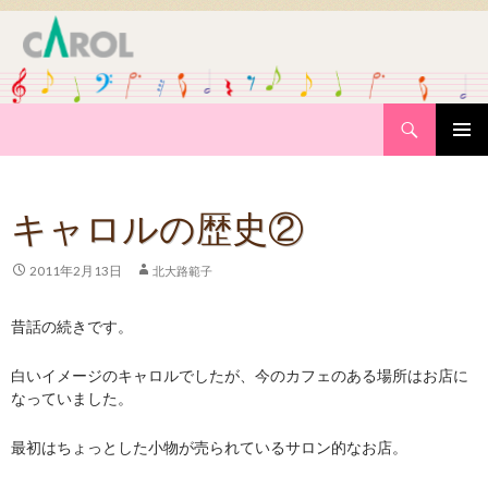
Search
SKIP
PRIMAR
TO
MENU
CONTENT
キャロルの歴史②
2011年2月13日
北大路範子
昔話の続きです。
白いイメージのキャロルでしたが、今のカフェのある場所はお店に
なっていました。
最初はちょっとした小物が売られているサロン的なお店。