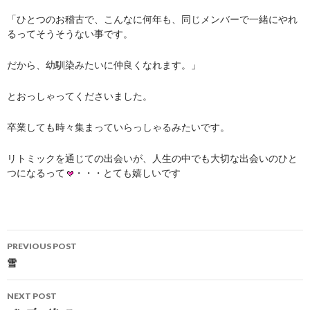
「ひとつのお稽古で、こんなに何年も、同じメンバーで一緒にやれ
るってそうそうない事です。
だから、幼馴染みたいに仲良くなれます。」
とおっしゃってくださいました。
卒業しても時々集まっていらっしゃるみたいです。
リトミックを通じての出会いが、人生の中でも大切な出会いのひと
つになるって
・・・とても嬉しいです
Post
PREVIOUS POST
navigation
雪
NEXT POST