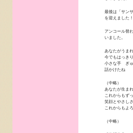
最後は「サン
を迎えました
アンコール替
いました。
あなたがうま
今でもはっき
小さな手 ぎ
話かけたね
（中略）
あなたが生ま
これからもず
笑顔とやさし
これからもよ
（中略）