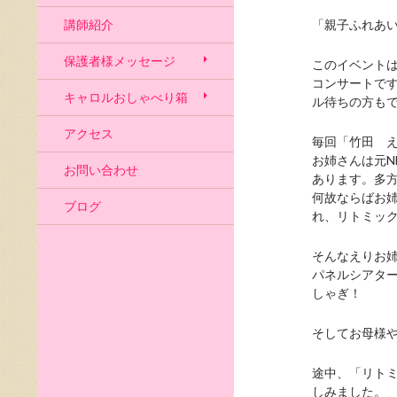
講師紹介
「親子ふれあ
保護者様メッセージ
このイベントは
コンサートで
キャロルおしゃべり箱
ル待ちの方も
アクセス
毎回「竹田 
お姉さんは元N
お問い合わせ
あります。多
何故ならばお
ブログ
れ、リトミッ
そんなえりお
パネルシアタ
しゃぎ！
そしてお母様
途中、「リト
しみました。