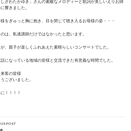
よしざわたかゆき」さんの素敵なメロディーと歌詞が美しいえりお姉
心に響きました。
子様をぎゅっと胸に抱き、目を閉じて聴き入るお母様の姿・・・
たのは、私達講師だけではなかったと思います。
たが、親子が楽しくふれあえた素晴らしいコンサートでした。
世話になっている地域の皆様と交流できた有意義な時間でした。
、来客の皆様
とうございました。
みに！！！！
t
OUS POST
談