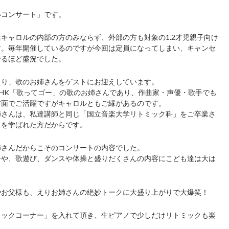
いコンサート」です。
キャロルの内部の方のみならず、外部の方も対象の1.2才児親子向け
す。毎年開催しているのですが今回は定員になってしまい、キャンセ
でるほど盛況でした。
えり」歌のお姉さんをゲストにお迎えしています。
HK「歌ってゴー」の歌のお姉さんであり、作曲家・声優・歌手でも
方面でご活躍ですがキャロルともご縁があるのです。
姉さんは、私達講師と同じ「国立音楽大学リトミック科」をご卒業さ
クを学ばれた方だからです。
姉さんだからこそのコンサートの内容でした。
ーや、歌遊び、ダンスや体操と盛りだくさんの内容にこども達は大は
やお父様も、えりお姉さんの絶妙トークに大盛り上がりで大爆笑！
ミックコーナー」を入れて頂き、生ピアノで少しだけリトミックも楽