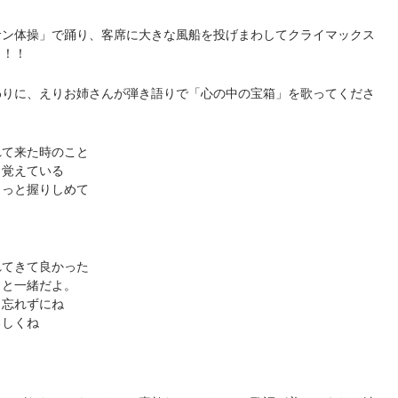
サン体操」で踊り、客席に大きな風船を投げまわしてクライマックス
！！！
わりに、えりお姉さんが弾き語りで「心の中の宝箱」を歌ってくださ
れて来た時のこと
り覚えている
ゅっと握りしめて
れてきて良かった
っと一緒だよ。
さ忘れずにね
ろしくね