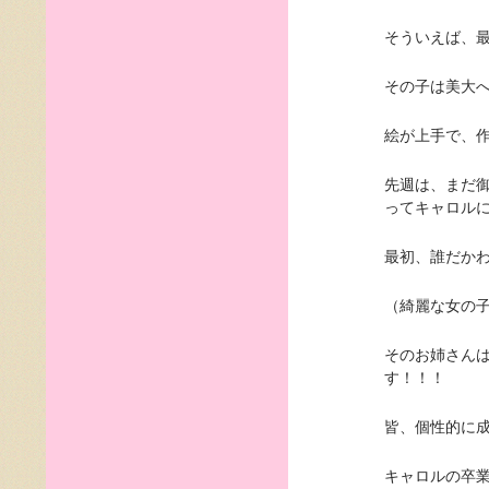
そういえば、
その子は美大
絵が上手で、
先週は、まだ
ってキャロル
最初、誰だか
（綺麗な女の
そのお姉さん
す！！！
皆、個性的に
キャロルの卒