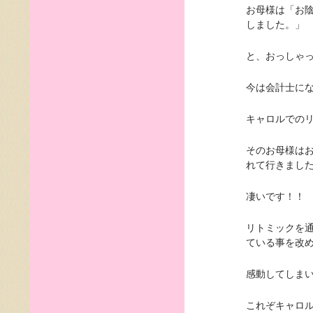
お母様は「お
しました。」
と、おっしゃ
今は会計士に
キャロルでの
そのお母様は
れて行きまし
凄いです！！
リトミックを
ている事を改
感動してしま
これぞキャロ