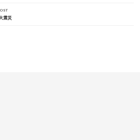
POST
大震災