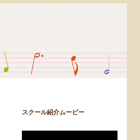
スクール紹介ムービー