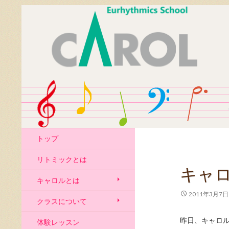
トップ
リトミックとは
キャ
キャロルとは
2011年3月7日
クラスについて
昨日、キャロ
体験レッスン