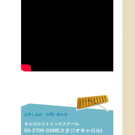
お申し込み・お問い合わせ
キャロルリトミックスクール
03-3709-0288(スタジオキャロル)