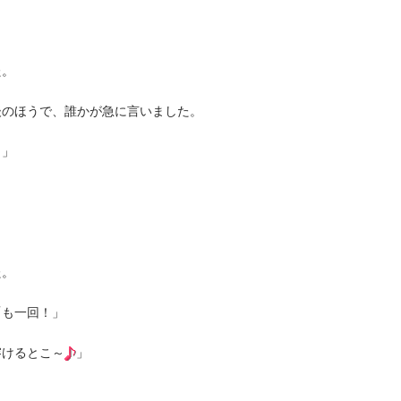
た。
後のほうで、誰かが急に言いました。
！」
た。
「も一回！」
溶けるとこ～
」