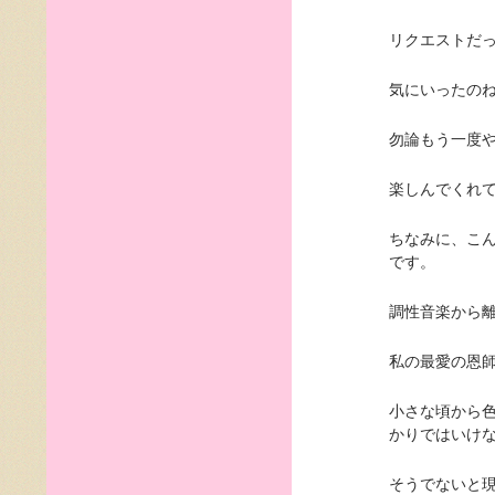
リクエストだ
気にいったの
勿論もう一度
楽しんでくれ
ちなみに、こ
です。
調性音楽から
私の最愛の恩
小さな頃から
かりではいけ
そうでないと