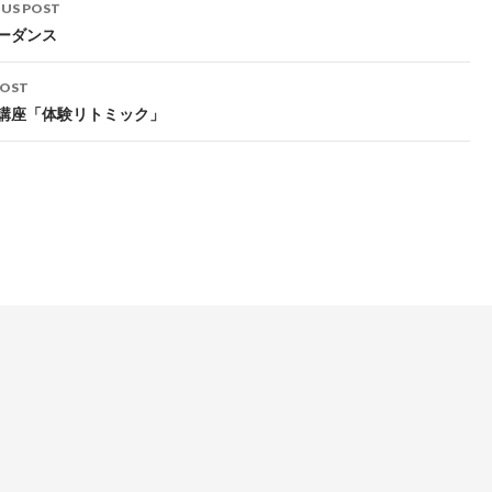
t
OUS POST
igation
ーダンス
POST
講座「体験リトミック」