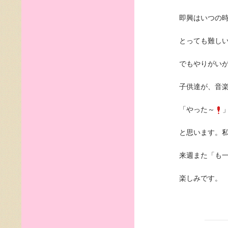
即興はいつの
とっても難し
でもやりがい
子供達が、音
「やった～
と思います。
来週また「も
楽しみです。