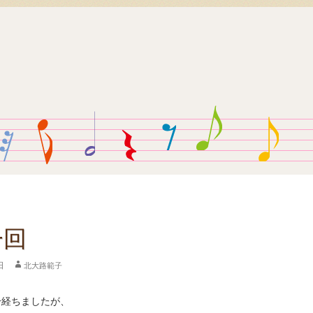
一回
日
北大路範子
分経ちましたが、