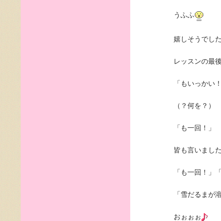
うふふ
嬉しそうでし
レッスンの最
「もいっかい
（？何を？）
「も一回！」
皆も言いまし
「も一回！」
「雪だるまが
おぉぉぉ