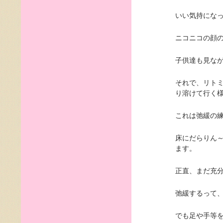
いい気持にな
ニコニコの顔
子供達も見な
それで、リト
り溶けて行く
これは弛緩の
床にだらりん
ます。
正直、まだ充
弛緩するって
でも足や手等