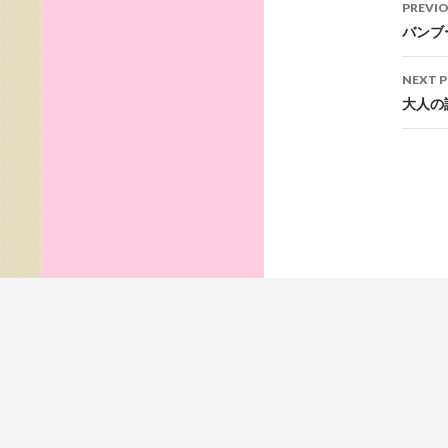
Pos
PREVI
nav
バンブ
NEXT 
大人の