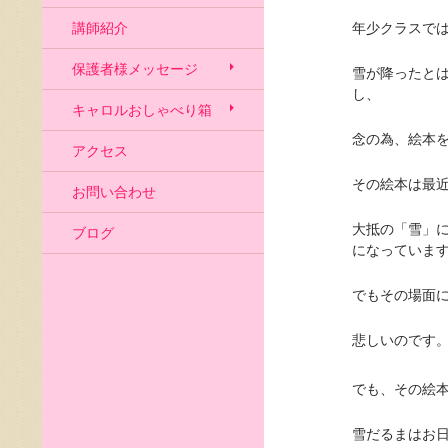
講師紹介
年少クラスで
保護者様メッセージ
雪が降ったと
し、
キャロルおしゃべり箱
念の為、絵本
アクセス
その絵本は最
お問い合わせ
大抵の「雪」
ブログ
になっていま
でもその場面
悲しいのです
でも、その絵
雪だるまはお